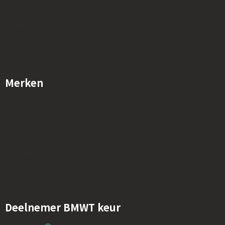
Nieuwe machines
Menu Item
Merken
Atlas
Schaeff
Neuson
Kobelco
Deelnemer BMWT keur