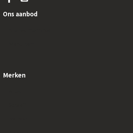
Ons aanbod
Nieuwe machines
Menu Item
Merken
Atlas
Schaeff
Neuson
Kobelco