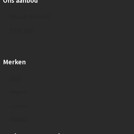
Ons aanbod
Nieuwe machines
Menu Item
Merken
Atlas
Schaeff
Neuson
Kobelco