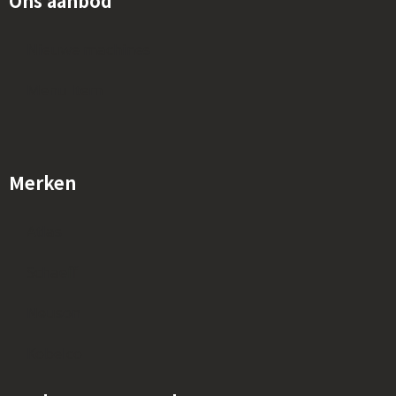
Ons aanbod
Nieuwe machines
Menu Item
Merken
Atlas
Schaeff
Neuson
Kobelco