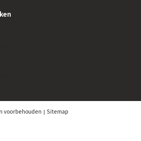
ken
las
haeff
uson
belco
en voorbehouden
Sitemap
|