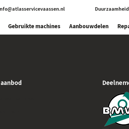
info@atlasservicevaassen.nl
Duurzaamheid
Gebruikte machines
Aanbouwdelen
Repa
 aanbod
Deelnem
euwe machines
nu Item